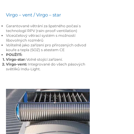
Virgo – vent / Virgo – star
Garantované větrání za špatného počasí s
technologií RPV (rain-proof-ventilation)
Víceúčelový větrací systém s možností
libovolných rozměrů
Volitelně jako zařízení pro přirozených odvod
kouře a tepla (SOZ) s atestem CE
POUŽITÍ:
Virgo-star:
Volně stojící zařízení.
Virgo-vent:
Integrované do všech pásových
světlíků Indu-Light.