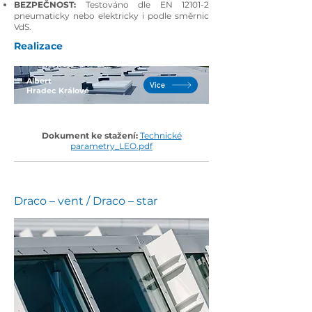
BEZPEČNOST:
Testováno dle EN 12101-2
pneumaticky nebo elektricky i podle směrnic
VdS.
Realizace
Albert
Více
Hradec Králové
Dokument ke stažení:
Technické
parametry_LEO.pdf
Draco – vent / Draco – star