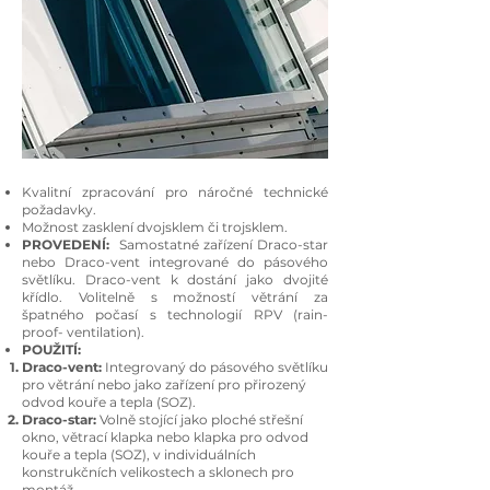
Kvalitní zpracování pro náročné technické
požadavky.
Možnost zasklení dvojsklem či trojsklem.
PROVEDENÍ:
Samostatné zařízení Draco-star
nebo Draco-vent integrované do pásového
světlíku.
Draco-vent k dostání jako dvojité
křídlo. Volitelně s možností větrání za
špatného počasí s technologií RPV (rain-
proof- ventilation).
POUŽITÍ:
Draco-vent:
Integrovaný do pásového světlíku
pro větrání nebo jako zařízení pro přirozený
odvod kouře a tepla (SOZ).
Draco-star:
Volně stojící jako ploché střešní
okno, větrací klapka nebo klapka pro odvod
kouře a tepla (SOZ), v individuálních
konstrukčních velikostech a sklonech pro
montáž.