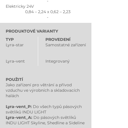
-
Elektricky 24V
0,84 – 2,24 x 0,62 – 2,23
-
PRODUKTOVÉ VARIANTY
TYP
PROVEDENÍ
Lyra–star
Samostatné zařízení
Lyra–vent
Integrovaný
POUŽITÍ
Jako zařízení pro větrání a přívod
vzduchu ve výrobních a skladovacích
halách
Lyra–vent_P:
Do všech typů pásových
světlíků INDU LIGHT
Lyra–vent_A:
Do pásových světlíků
INDU LIGHT Skyline, Shedline a Sideline