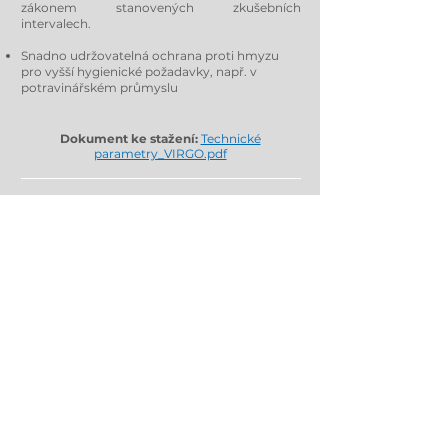
zákonem stanovených zkušebních
intervalech.
Snadno udržovatelná ochrana proti hmyzu
pro vyšší hygienické požadavky, např. v
potravinářském průmyslu
Dokument ke stažení:
Technické
parametry_VIRGO.pdf
Hydra – vent / Hydra – star