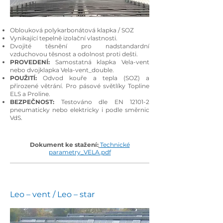
Oblouková polykarbonátová klapka / SOZ
Vynikající tepelně izolační vlastnosti.
Dvojité těsnění pro nadstandardní
vzduchovou těsnost a odolnost proti dešti.
PROVEDENÍ:
Samostatná klapka Vela-vent
nebo dvojklapka Vela-vent_double.
POUŽITÍ:
Odvod kouře a tepla (SOZ) a
přirozené větrání. Pro pásové světlíky Topline
ELS a Proline.
BEZPEČNOST:
Testováno dle EN 12101-2
pneumaticky nebo elektricky i podle směrnic
VdS.
Dokument ke stažení:
Technické
parametry_VELA.pdf
Leo – vent / Leo – star