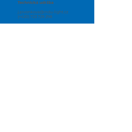
Technická udržba
j.pivonkova@indu-light.cz
(+420) 723 729 298
Tomáš Zmatlík
Projekce
t.zmatlik@indu-light.cz
(+420) 601 584 684
Vladimír Kadrnožka
Provozovna Kroměříž
v.kadrnozka@indu-light.cz
(+420) 721 802 194
Zuzana Sedláčková
Ekonomické oddělení
z.sedlackova@indu-light.cz
(+420) 606 043 133