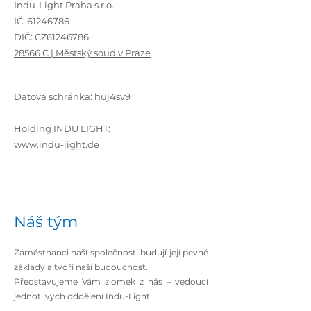
Indu-Light Praha s.r.o.
IČ:
61246786
DIČ: CZ61246786
28566 C | Městský soud v Praze
Datová schránka:
huj4sv9
Holding INDU LIGHT:
www.indu-light.de
Náš tým
Zaměstnanci naší společnosti budují její pevné
základy a tvoří naši budoucnost.
Představujeme Vám zlomek z nás – vedoucí
jednotlivých oddělení Indu-Light.