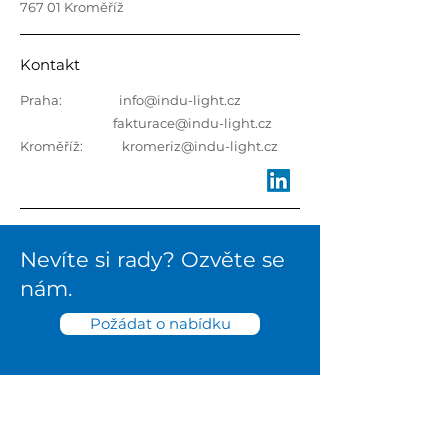
767 01 Kroměříž
Kontakt
Praha:
info@indu-light.cz
fakturace@indu-light.cz
Kroměříž:
kromeriz@indu-light.cz
Nevíte si rady? Ozvěte se
nám.
Požádat o nabídku