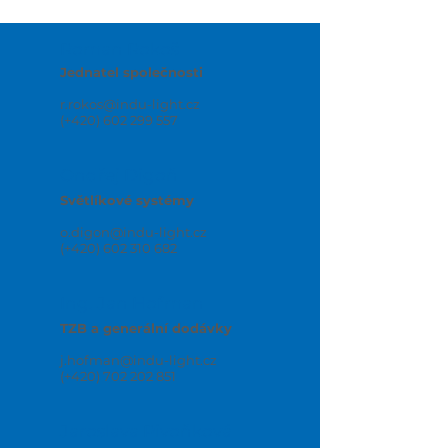
Roman Rokoš
Jednatel společnosti
r.rokos@indu-light.cz
(+420)
602 299 557
Ondřej Digoň
Světlíkové systémy
o.digon@indu-light.cz
(+420) 602 310 682
Ing. Jan Hofman
TZB a generální dodávky
j.hofman@indu-light.cz
(+420)
702 202 851
Jaroslava Pivoňková