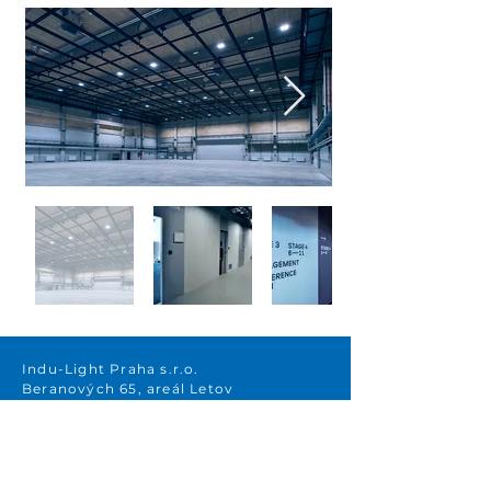
Indu-Light Praha s.r.o.
Beranových 65, areál Letov
199 00 Praha 9 – Letňany
Raiffeisenbank a.s.
Č .účtu: 6650124002/5500