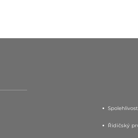
dělání
Spolehlivos
Řidičský p
í nebo