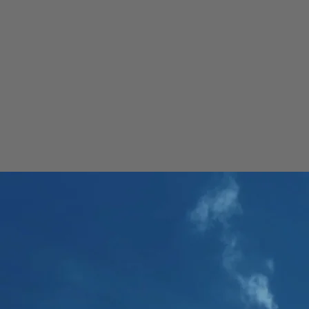
zdravotechnika min. 1 rok
Dobrou znalost práce na PC (Autocad
Office)
Dokument ke staž
Projektant/ka vytáp