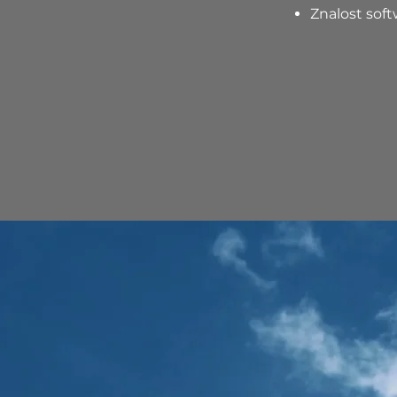
Znalost sof
, MS
ení
ění a zdravotechniky.pdf