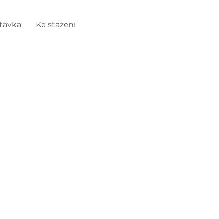
távka
Ke stažení
 a zdravotechniky
ápění, chlazení, zdravotechnika),