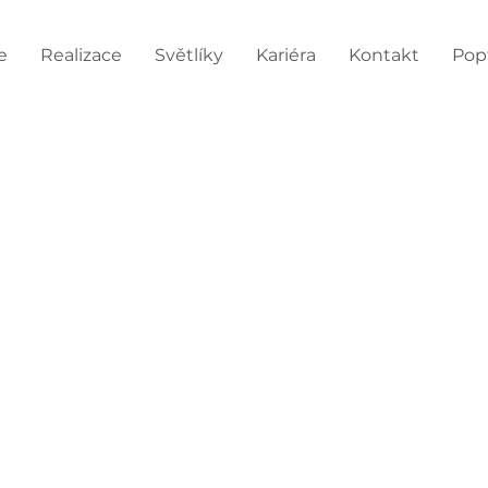
e
Realizace
Světlíky
Kariéra
Kontakt
Pop
Projektant/ka vytápění
(TZB)
Projektování TZB (vzduchotechnika, vyt
po zapracování samostatný projektant