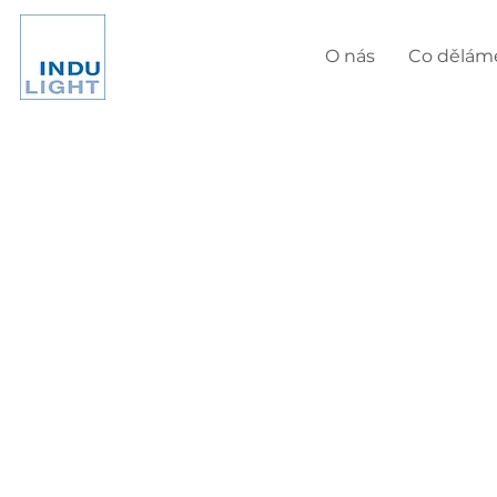
O nás
Co dělám