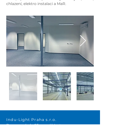
chlazení, elektro instalaci a MaR.
Indu-Light Praha s.r.o.
Beranových 65, areál Letov
199 00 Praha 9 – Letňany