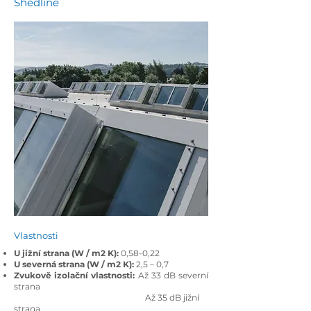
Shedline
Vlastnosti
U jižní strana (W / m2 K):
0,58-0,22
U severná strana (W / m2 K):
2,5 – 0,7
Zvukově izolační vlastnosti:
Až 33 dB severní
strana
Až 35 dB jižní
strana