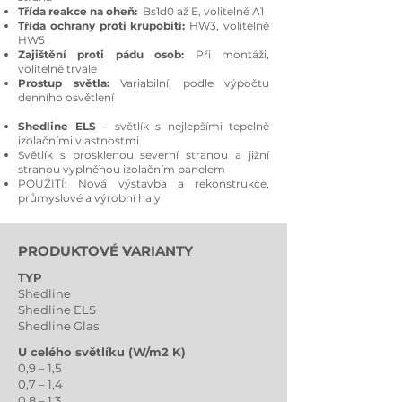
Třída reakce na oheň:
Bs1d0 až E, volitelně A1
Třída ochrany proti krupobití:
HW3, volitelně
HW5
Zajištění proti pádu osob:
Při montáži,
volitelně trvale
Prostup světla:
Variabilní, podle výpočtu
denního osvětlení
Shedline ELS
– světlík s nejlepšími tepelně
izolačními vlastnostmi
Světlík s prosklenou severní stranou a jižní
stranou vyplněnou izolačním panelem
POUŽITÍ: Nová výstavba a rekonstrukce,
p
růmyslové a výrobní haly
PRODUKTOVÉ VARIANTY
TYP
Shedline
Shedline ELS
Shedline Glas
U celého světlíku (W/m2 K)
0,9 – 1,5
0,7 – 1,4
0,8 – 1,3