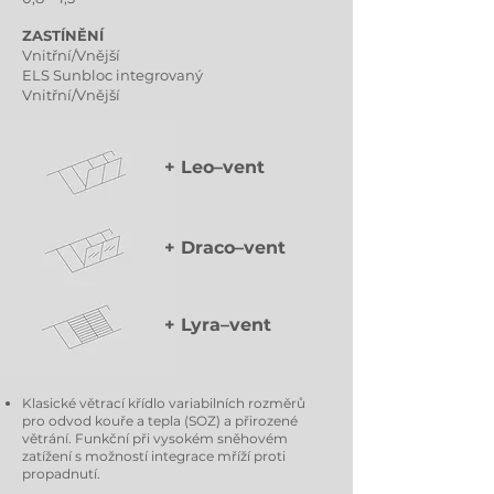
ZASTÍNĚNÍ
Vnitřní/Vnější
ELS Sunbloc integrovaný
Vnitřní/Vnější
+ Leo–vent
+ Draco–vent
+ Lyra–vent
Klasické větrací křídlo variabilních rozměrů
pro odvod kouře a tepla (SOZ) a přirozené
větrání. Funkční při vysokém sněhovém
zatížení s možností integrace mříží proti
propadnutí.