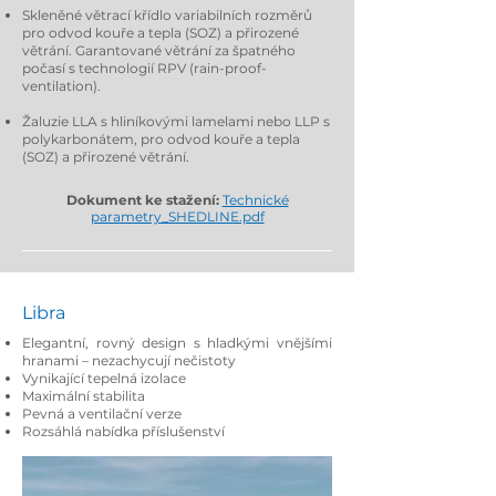
Skleněné větrací křídlo variabilních rozměrů
pro odvod kouře a tepla (SOZ) a přirozené
větrání. Garantované větrání za špatného
počasí s technologií RPV (rain-proof-
ventilation).
Žaluzie LLA s hliníkovými lamelami nebo LLP s
polykarbonátem, pro odvod kouře a tepla
(SOZ) a přirozené větrání.
Dokument ke stažení:
Technické
parametry_SHEDLINE.pdf
Libra
Elegantní, rovný design s hladkými vnějšími
hranami – nezachycují nečistoty
Vynikající tepelná izolace
Maximální stabilita
Pevná a ventilační verze
Rozsáhlá nabídka příslušenství