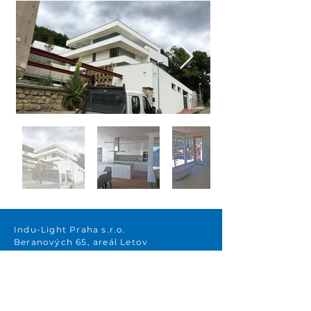
Indu-Light Praha s.r.o.
Beranových 65, areál Letov
199 00 Praha 9 – Letňany
Raiffeisenbank a.s.
Č .účtu: 6650124002/5500
IBAN: CZ42 5500 0000 0066 5012 4002