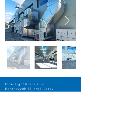
Indu-Light Praha s.r.o.
Beranových 65, areál Letov
199 00 Praha 9 – Letňany
Raiffeisenbank a.s.
Č .účtu: 6650124002/5500
IBAN: CZ42 5500 0000 0066 5012 4002