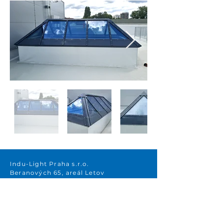
Indu-Light Praha s.r.o.
Beranových 65, areál Letov
199 00 Praha 9 – Letňany
Raiffeisenbank a.s.
Č .účtu: 6650124002/5500
IBAN: CZ42 5500 0000 0066 5012 4002