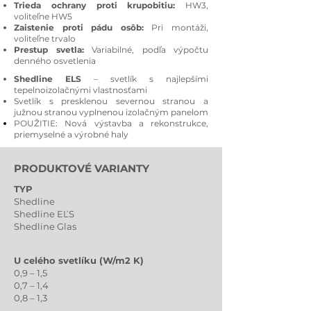
Trieda ochrany proti krupobitiu:
HW3,
voliteľne HW5
Zaistenie proti pádu osôb:
Pri montáži,
voliteľne trvalo
Prestup svetla:
Variabilné, podľa výpočtu
denného osvetlenia
Shedline ELS
– svetlík s najlepšími
tepelnoizolačnými vlastnosťami
Svetlík s presklenou severnou stranou a
južnou stranou vyplnenou izolačným panelom
POUŽITIE: Nová výstavba a rekonstrukce,
priemyselné a výrobné haly
PRODUKTOVÉ VARIANTY
TYP
Shedline
Shedline EĽS
Shedline Glas
U celého svetlíku (W/m2 K)
0,9 – 1,5
0,7 – 1,4
0,8 – 1,3