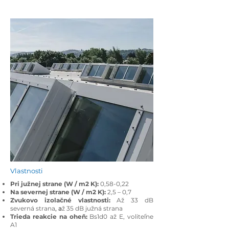
Vlastnosti
Pri južnej strane (W / m2 K):
0,58-0,22
Na severnej strane (W / m2 K):
2,5 – 0,7
Zvukovo izolačné vlastnosti:
Až 33 dB
severná strana
, a
ž 35 dB južná strana
Trieda reakcie na oheň:
Bs1d0 až E, voliteľne
A1