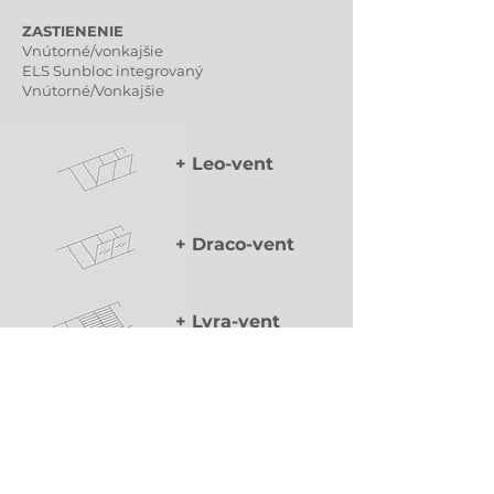
ZASTIENENIE
Vnútorné/vonkajšie
ELS Sunbloc integrovaný
Vnútorné/Vonkajšie
+ Leo-vent
+ Draco-vent
+ Lyra-vent
Klasické vetracie krídlo variabilných rozmerov
na odvod dymu a tepla (SOZ) a prirodzené
vetranie. Funkčné pri vysokom snehovom
zaťažení s možnosťou integrácie mreží proti
prepadnutiu.