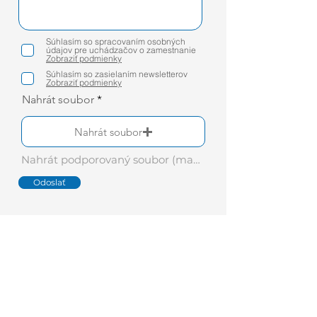
Súhlasím so spracovaním osobných
údajov pre uchádzačov o zamestnanie
Zobraziť podmienky
Súhlasím so zasielaním newsletterov
Zobraziť podmienky
Nahrát soubor
Nahrát soubor
Nahrát podporovaný soubor (max. 15 MB)
Odoslať
Indu-Light Praha s.r.o.
Beranových 65, areál Letov