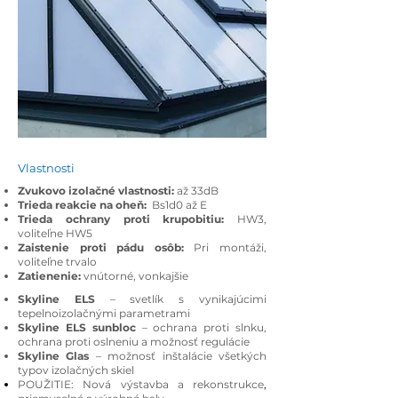
Vlastnosti
Zvukovo izolačné vlastnosti:
až 33dB
Trieda reakcie na oheň:
Bs1d0 až E
Trieda ochrany proti krupobitiu:
HW3,
voliteľne HW5
Zaistenie proti pádu osôb:
Pri montáži,
voliteľne trvalo
Zatienenie:
vnútorné, vonkajšie
Skyline ELS
– svetlík s vynikajúcimi
tepelnoizolačnými parametrami
Skyline ELS sunbloc
– ochrana proti slnku,
ochrana proti oslneniu a možnosť regulácie
Skyline Glas
– možnosť inštalácie všetkých
typov izolačných skiel
POUŽITIE: Nová výstavba a rekonstrukce
,