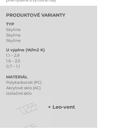
priemyselné a výrobné haly
PRODUKTOVÉ VARIANTY
TYP
Skyline
Skyline
Skyline
U výplne (W/m2 K)
1,1 – 2,9
1,6 – 2,5
0,7 – 1,1
MATERIÁL
Polykarbonát (PC)
Akrylové sklo (AC)
Izolačné sklo
+ Leo-vent
+ Draco-vent