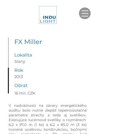
FX Miller
Lokalita
Slaný
Rok
2013
Obrat
16 mil. CZK
V nadväznosti na závery energetického
auditu bolo nutné zlepšiť tepelnoizolačné
parametre strechy a teda aj svetlíkov.
Existujúce lucernové svetlíky o rozměrech
6,2 x 97,0 m (1 ks) a 6,2 x 85,0 m (3 ks)
tvorené oceľovou konštrukciou, bočnými