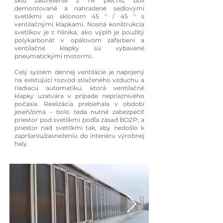
sklu zastrešenie z TR plechu, boli
demontované a nahradené sedlovými
svetlíkmi so sklonom 45 ° / 45 ° s
ventilačnými klapkami. Nosná konštrukcia
svetlíkov je z hliníka, ako výplň je použitý
polykarbonát v opálovom zafarbení a
ventilačné klapky sú vybavené
pneumatickými motormi.
Celý systém dennej ventilácie je napojený
na existujúci rozvod stlačeného vzduchu a
riadiacu automatiku, ktorá ventilačné
klapky uzatvára v prípade nepriaznivého
počasia. Realizácia prebiehala v období
jeseň/zima – bolo teda nutné zabezpečiť
priestor pod svetlíkmi podľa zásad BOZP; a
priestor nad svetlíkmi tak, aby nedošlo k
zapršaniu/zasneženiu do interiéru výrobnej
haly.