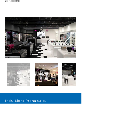
zariadenia.
Indu-Light Praha s.r.o.
Beranových 65, areál Letov
199 00 Praha 9 – Letňany