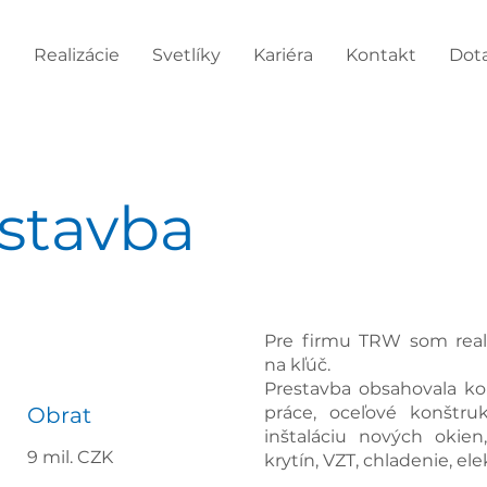
e
Realizácie
Svetlíky
Kariéra
Kontakt
Dot
ístavba
Pre firmu TRW som reali
na kľúč.
Prestavba obsahovala k
Obrat
práce, oceľové konštru
inštaláciu nových okien
9 mil. CZK
krytín, VZT, chladenie, ele