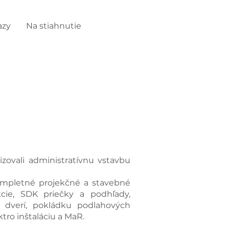
azy
Na stiahnutie
zovali administratívnu vstavbu
ompletné projekčné a stavebné
kcie, SDK priečky a podhľady,
, dverí, pokládku podlahových
ktro inštaláciu a MaR.