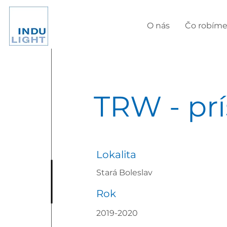
O nás
Čo robím
TRW - pr
Lokalita
Stará Boleslav
Rok
2019-2020