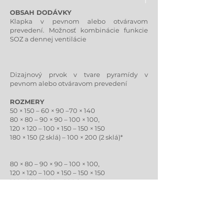
OBSAH DODÁVKY
Klapka v pevnom alebo otváravom
prevedení. Možnosť kombinácie funkcie
SOZ a dennej ventilácie
Dizajnový prvok v tvare pyramídy v
pevnom alebo otváravom prevedení
ROZMERY
50 × 150 – 60 × 90 –70 × 140
80 × 80 – 90 × 90 – 100 × 100,
120 × 120 – 100 × 150 – 150 × 150
180 × 150 (2 sklá) – 100 × 200 (2 sklá)*
80 × 80 – 90 × 90 – 100 × 100,
120 × 120 – 100 × 150 – 150 × 150
180 x 180 – 200 x 200 *
*individuálne tvary a rozmery na vyžiadanie