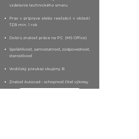
vzdelanie technického smeru
Prax v príprave alebo realizácii v oblasti
TZB min. 1 rok
Dobrú znalosť práce na PC (MS Office)
Spoľahlivosť, samostatnosť, zodpovednosť,
starostlivosť
Vodičský preukaz skupiny B
Znalosť Autocad – schopnosť čítať výkresy
Zaslat životopis